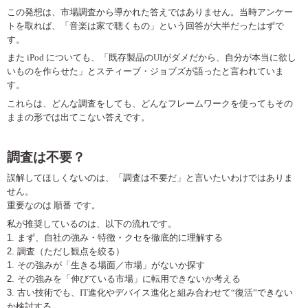
この発想は、市場調査から導かれた答えではありません。当時アンケー
トを取れば、「音楽は家で聴くもの」という回答が大半だったはずで
す。
また
iPod
についても、「既存製品の
UI
がダメだから、自分が本当に欲し
いものを作らせた」とスティーブ・ジョブズが語ったと言われていま
す。
これらは、どんな調査をしても、どんなフレームワークを使ってもその
ままの形では出てこない答えです。
調査は不要？
誤解してほしくないのは、「調査は不要だ」と言いたいわけではありま
せん。
重要なのは 順番 です。
私が推奨しているのは、以下の流れです。
まず、自社の強み・特徴・クセを徹底的に理解する
調査（ただし観点を絞る）
その強みが「生きる場面／市場」がないか探す
その強みを「伸びている市場」に転用できないか考える
古い技術でも、
IT
進化やデバイス進化と組み合わせて
“
復活
”
できない
か検討する