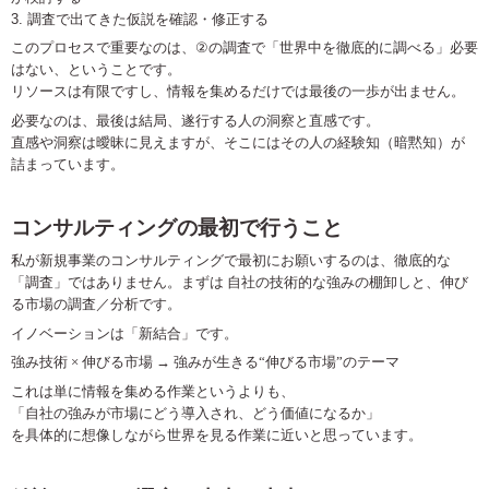
調査で出てきた仮説を確認・修正する
このプロセスで重要なのは、
②
の調査で「世界中を徹底的に調べる」必要
はない、ということです。
リソースは有限ですし、情報を集めるだけでは最後の一歩が出ません。
必要なのは、最後は結局、遂行する人の洞察と直感です。
直感や洞察は曖昧に見えますが、そこにはその人の経験知（暗黙知）が
詰まっています。
コンサルティングの最初で行うこと
私が新規事業のコンサルティングで最初にお願いするのは、徹底的な
「調査」ではありません。まずは 自社の技術的な強みの棚卸しと、伸び
る市場の調査／分析です。
イノベーションは「新結合」です。
強み技術
×
伸びる市場
→
強みが生きる
“
伸びる市場
”
のテーマ
これは単に情報を集める作業というよりも、
「自社の強みが市場にどう導入され、どう価値になるか」
を具体的に想像しながら世界を見る作業に近いと思っています。