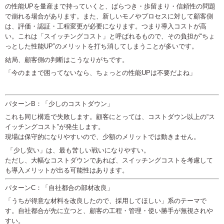
の性能UPを量産まで持っていくと、ばらつき・歩留まり・信頼性の問題
で崩れる場合があります。また、新しいモノやプロセスに対して顧客側
は、評価・認証・工程変更が必要になります。つまり導入コストが高
い。これは「スイッチングコスト」と呼ばれるもので、その負担が“ちょ
っとした性能UP”のメリットを打ち消してしまうことが多いです。
結局、顧客側の判断はこうなりがちです。
「今のままで困ってないなら、ちょっとの性能UPは不要だよね」
パターンB：「少しのコストダウン」
これも同じ構造で失敗します。顧客にとっては、コストダウン以上の“ス
イッチングコスト”が発生します。
現場は保守的になりやすいので、少額のメリットでは動きません。
「少し安い」は、最も苦しい戦いになりやすい。
ただし、大幅なコストダウンであれば、スイッチングコストを考慮して
も導入メリットが出る可能性はあります。
パターンC：「自社都合の部材改良」
「うちが得意な材料を改良したので、採用してほしい」系のテーマで
す。自社都合が先に立つと、顧客の工程・管理・使い勝手が無視されや
すい。