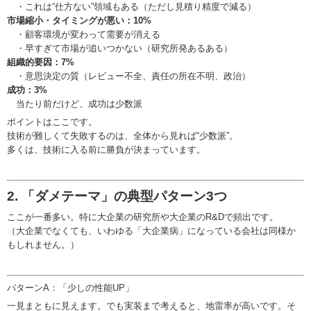
・これは“仕方ない”領域もある（ただし見積り精度で減る）
市場縮小・タイミングが悪い：10%
・顧客環境が変わって需要が消える
・早すぎて市場が追いつかない（研究所発あるある）
組織的要因：7%
・意思決定の質（レビュー不全、責任の所在不明、政治）
成功：3%
当たり前だけど、成功は少数派
ポイントはここです。
技術が難しくて失敗するのは、全体から見れば“少数派”。
多くは、技術に入る前に勝負が決まっています。
2. 「ダメテーマ」の典型パターン3つ
ここが一番多い。特に大企業の研究所や大企業のR&Dで頻出です。
（大企業でなくても、いわゆる「大企業病」になっている会社は同様か
もしれません。）
パターンA：「少しの性能UP」
一見まともに見えます。でも実装まで考えると、地雷率が高いです。そ