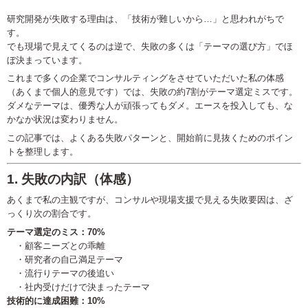
研究開発が失敗する理由は、「技術が難しいから…」と思われがちで
す。
でも現場で見えてくるのは逆で、失敗の多くは「テーマの選び方」でほ
ぼ決まっています。
これまで多くの企業でコンサルティングをさせていただいた私の体感
（あくまで個人的意見です）では、失敗の約7割がテーマ選定ミスです。
ダメなテーマは、優秀な人が頑張ってもダメ。エースを投入しても、な
かなか状況は変わりません。
この記事では、よくある失敗パターンと、開始前に見抜くためのポイン
トを整理します。
1. 失敗の内訳（体感）
あくまで私の主観ですが、コンサルや現場支援で見える失敗要因は、ざ
っくり次の割合です。
テーマ選定のミス：70%
・顧客ニーズとの乖離
・研究者の自己満足テーマ
・流行りテーマの後追い
・社内受けだけで決まったテーマ
技術的に達成困難：10%