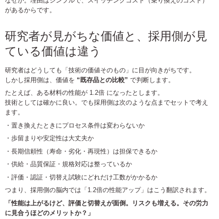
なぜか。理由はシンプルで、スイッチングコスト（乗り換えのコスト）
があるからです。
研究者が見がちな価値と、採用側が見
ている価値は違う
研究者はどうしても「技術の価値そのもの」に目が向きがちです。
しかし採用側は、価値を
“既存品との比較”
で判断します。
たとえば、ある材料の性能が 1.2倍 になったとします。
技術としては確かに良い。でも採用側は次のような点までセットで考え
ます。
・置き換えたときにプロセス条件は変わらないか
・歩留まりや安定性は大丈夫か
・長期信頼性（寿命・劣化・再現性）は担保できるか
・供給・品質保証・規格対応は整っているか
・評価・認証・切替え試験にどれだけ工数がかかるか
つまり、採用側の脳内では「1.2倍の性能アップ」はこう翻訳されます。
「性能は上がるけど、評価と切替えが面倒。リスクも増える。
その労力
に見合うほどのメリットか？」