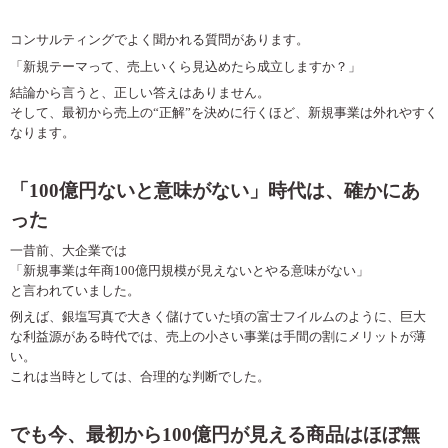
コンサルティングでよく聞かれる質問があります。
「新規テーマって、売上いくら見込めたら成立しますか？」
結論から言うと、正しい答えはありません。
そして、最初から売上の
“
正解
”
を決めに行くほど、新規事業は外れやすく
なります。
「
100
億円ないと意味がない」時代は、確かにあ
った
一昔前、大企業では
「新規事業は年商
100
億円規模が見えないとやる意味がない」
と言われていました。
例えば、銀塩写真で大きく儲けていた頃の富士フイルムのように、巨大
な利益源がある時代では、売上の小さい事業は手間の割にメリットが薄
い。
これは当時としては、合理的な判断でした。
でも今、最初から
100
億円が見える商品はほぼ無