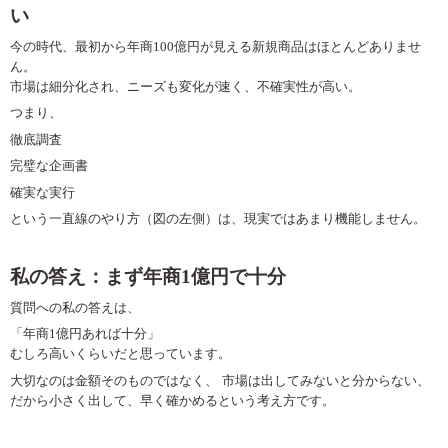
い
今の時代、最初から年商
100
億円が見える新規商品はほとんどありませ
ん。
市場は細分化され、ニーズも変化が速く、不確実性が高い。
つまり、
徹底調査
完璧な企画書
確実な実行
という一直線のやり方（図の左側）は、現実ではあまり機能しません。
私の答え：まず年商
1
億円で十分
質問への私の答えは、
「年商
1
億円あれば十分」
むしろ高いくらいだと思っています。
大切なのは金額そのものではなく、
市場は出してみないと分からない、
だから小さく出して、早く確かめるという考え方です。