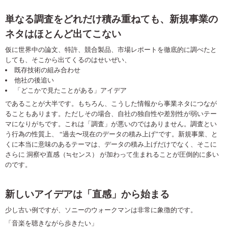
単なる調査をどれだけ積み重ねても、新規事業の
ネタはほとんど出てこない
仮に世界中の論文、特許、競合製品、市場レポートを徹底的に調べたと
しても、そこから出てくるのはせいぜい、
既存技術の組み合わせ
他社の後追い
「どこかで見たことがある」アイデア
であることが大半です。もちろん、こうした情報から事業ネタにつなが
ることもあります。ただしその場合、自社の独自性や差別性が弱いテー
マになりがちです。これは「調査」が悪いのではありません。調査とい
う行為の性質上、
“
過去〜現在のデータの積み上げ
”
です。新規事業、と
くに本当に意味のあるテーマは、データの積み上げだけでなく、そこに
さらに 洞察や直感（
≒
センス） が加わって生まれることが圧倒的に多い
のです。
新しいアイデアは「直感」から始まる
少し古い例ですが、ソニーのウォークマンは非常に象徴的です。
「音楽を聴きながら歩きたい」