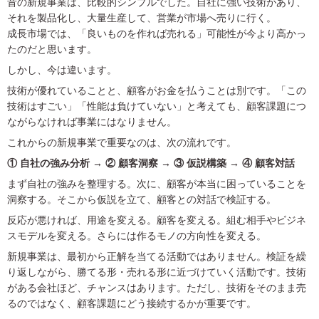
昔の新規事業は、比較的シンプルでした。自社に強い技術があり、
それを製品化し、大量生産して、営業が市場へ売りに行く。
成長市場では、「良いものを作れば売れる」可能性が今より高かっ
たのだと思います。
しかし、今は違います。
技術が優れていることと、顧客がお金を払うことは別です。「この
技術はすごい」「性能は負けていない」と考えても、顧客課題につ
ながらなければ事業にはなりません。
これからの新規事業で重要なのは、次の流れです。
① 自社の強み分析 → ② 顧客洞察 → ③ 仮説構築 → ④ 顧客対話
まず自社の強みを整理する。次に、顧客が本当に困っていることを
洞察する。そこから仮説を立て、顧客との対話で検証する。
反応が悪ければ、用途を変える。顧客を変える。組む相手やビジネ
スモデルを変える。さらには作るモノの方向性を変える。
新規事業は、最初から正解を当てる活動ではありません。検証を繰
り返しながら、勝てる形・売れる形に近づけていく活動です。技術
がある会社ほど、チャンスはあります。ただし、技術をそのまま売
るのではなく、顧客課題にどう接続するかが重要です。