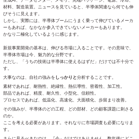
生成AI、データセンター、メモリ、先端パッケージ、電源、冷却、
材料、製造装置。ニュースを見ていると、半導体関連なら何でも伸
びそうに見えます。
しかし、実際には、半導体ブームにうまく乗って伸びているメーカ
ーもあれば、なかなか参入できていないメーカーもあります。
かなり二極化しているように感じます。
新規事業開発の基本は、伸びる市場に入ることです。その意味で、
半導体市場は今、魅力的な分野です。
ただし、「うちの技術は半導体に使えるはずだ」だけでは不十分で
す。
大事なのは、自社の強みを
しっかりと
分析することです。
素材であれば、耐熱性、絶縁性、熱伝導性、密着性、加工性。
部品であれば、精度、耐久性、小型化、信頼性。
プロセスであれば、低温化、高速化、大面積化、歩留まり改善。
その強みが、半導体のどの工程、どの部材、どの顧客課題に刺さる
のか。
ここを考える必要があります。それなりに市場調査も必要になりま
す。
さらに見るべきなのは、『今』だけではありません。数年後にどこ