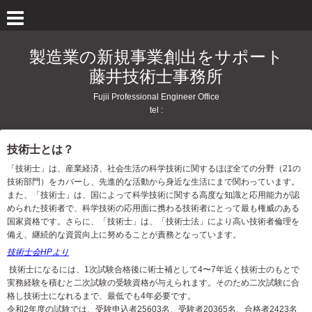
製造業の新規事業創出をサポート
藤井技術士事務所
Fujii Professional Engineer Office
tel :
技術士とは？
「技術士」は、産業経済、社会生活の科学技術に関するほぼ全ての分野（21の
技術部門）をカバーし、先進的な活動から身近な生活にまで関わっています。
また、「技術士」は、国によって科学技術に関する高度な知識と応用能力が認
められた技術者で、科学技術の応用面に携わる技術者にとって最も権威のある
国家資格です。さらに、「技術士」は、「技術士法」により高い技術者倫理を
備え、継続的な資質向上に努めることが責務となっています。
技術士会HPより
技術士になるには、1次試験合格後に術士補として4〜7年近く技術士のもとで
実務経験を積むと二次試験の受験資格が与えられます。そのため二次試験に合
格し技術士になれるまで、最低でも4年必要です。
令和2年度の試験では、受験申込者25603名、受験者20365名、合格者2423名