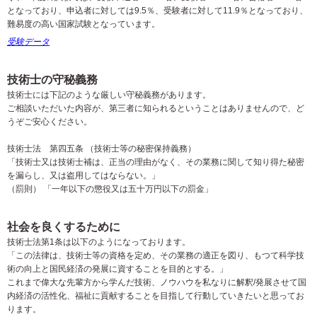
となっており、申込者に対しては9.5％、受験者に対して11.9％となっており、
難易度の高い国家試験となっています。
受験データ
技術士の守秘義務
技術士には下記のような厳しい守秘義務があります。
ご相談いただいた内容が、第三者に知られるということはありませんので、ど
うぞご安心ください。
技術士法 第四五条 （技術士等の秘密保持義務）
「技術士又は技術士補は、正当の理由がなく、その業務に関して知り得た秘密
を漏らし、又は盗用してはならない。」
（罰則） 「一年以下の懲役又は五十万円以下の罰金」
社会を良くするために
技術士法第1条は以下のようになっております。
「この法律は、技術士等の資格を定め、その業務の適正を図り、もつて科学技
術の向上と国民経済の発展に資することを目的とする。」
これまで偉大な先輩方から学んだ技術、ノウハウを私なりに解釈/発展させて国
内経済の活性化、福祉に貢献することを目指して行動していきたいと思ってお
ります。