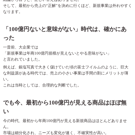
そして、最初から売上の
“
正解
”
を決めに行くほど、新規事業は外れやすく
なります。
「
100
億円ないと意味がない」時代は、確かにあ
った
一昔前、大企業では
「新規事業は年商
100
億円規模が見えないとやる意味がない」
と言われていました。
例えば、銀塩写真で大きく儲けていた頃の富士フイルムのように、巨大
な利益源がある時代では、売上の小さい事業は手間の割にメリットが薄
い。
これは当時としては、合理的な判断でした。
でも今、最初から
100
億円が見える商品はほぼ無
い
今の時代、最初から年商
100
億円が見える新規商品はほとんどありませ
ん。
市場は細分化され、ニーズも変化が速く、不確実性が高い。