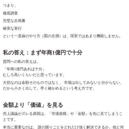
つまり、
徹底調査
完璧な企画書
確実な実行
という一直線のやり方（図の左側）は、現実ではあまり機能しません。
私の答え：まず年商
1
億円で十分
質問への私の答えは、
「年商
1
億円あれば十分」
むしろ高いくらいだと思っています。
大切なのは金額そのものではなく、
市場は出してみないと分からない、
だから小さく出して、早く確かめるという考え方です。
金額より「価値」を見る
売上議論がズレる原因は、「市場規模」や「金額」を先に見てしまうこ
とです。
本当に重要なのは、
誰の困りごとをどれだけ強く解決できるか、他と何