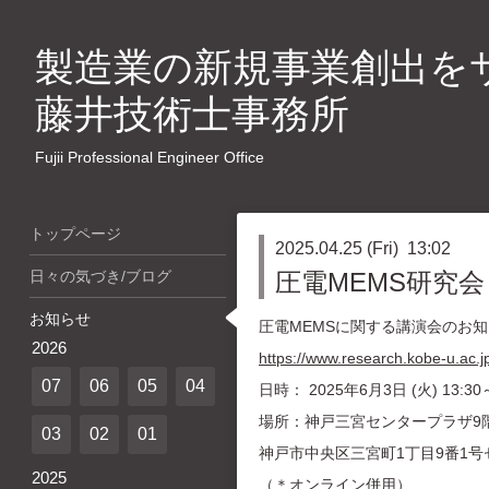
製造業の新規事業創出を
藤井技術士事務所
Fujii Professional Engineer Office
トップページ
2025.04.25 (Fri) 13:02
日々の気づき/ブログ
圧電MEMS研究会 
お知らせ
圧電MEMSに関する講演会のお
2026
https://www.research.kobe-u.ac.
07
06
05
04
日時： 2025年6月3日 (火) 13:30～
場所：神戸三宮センタープラザ9階 KOB
03
02
01
神戸市中央区三宮町1丁目9番1号
2025
（＊オンライン併用）