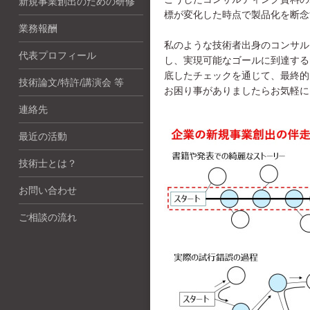
新規事業創出のための研修
標が変化した時点で製品化を断念
業務報酬
私のような技術者出身のコンサル
代表プロフィール
し、実現可能なゴールに到達する
底したチェックを通じて、最終的
技術論文/特許/講演会 等
お困り事がありましたらお気軽に
連絡先
最近の活動
技術士とは？
お問い合わせ
ご相談の流れ