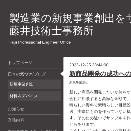
製造業の新規事業創出を
藤井技術士事務所
Fujii Professional Engineer Office
トップページ
2023-12-25 23:44:00
新商品開発の成功へ
日々の気づき/ブログ
新規事業創出
新規事業創出
新しい商品を開発したいが何をす
材料＆デバイス
会社に相談すると高額な金額で、
晴らしい資料で素晴らしい目標設
お知らせ
過、実際にものを作っていない机
す。そのため途中でサンプルを作
業務内容
ともあります。
こうしたコンサルティング資料の