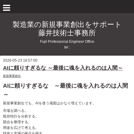
製造業の新規事業創出をサポート
藤井技術士事務所
Fujii Professional Engineer Office
tel :
2026-05-23 18:57:00
AIに頼りすぎるな ～最後に魂を入れるのは人間～
新規事業創出
AIに頼りすぎるな ～最後に魂を入れるのは人間
～
新規事業創出でも、
AI
を使う場面はかなり増えています。
市場を調べる。
既存特許を分析する。
競合を整理する。
用途を広げて考える。
技術と市場の接点を探す。