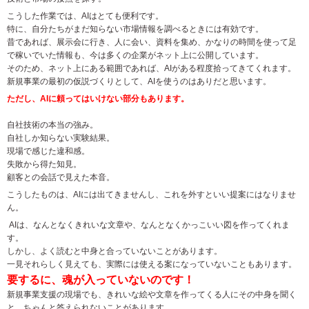
こうした作業では、
AI
はとても便利です。
特に、自分たちがまだ知らない市場情報を調べるときには有効です。
昔であれば、展示会に行き、人に会い、資料を集め、かなりの時間を使って足
で稼いでいた情報も、今は多くの企業がネット上に公開しています。
そのため、ネット上にある範囲であれば、
AI
がある程度拾ってきてくれます。
新規事業の最初の仮説づくりとして、
AI
を使うのはありだと思います。
ただし、
AI
に頼ってはいけない部分もあります。
自社技術の本当の強み。
自社しか知らない実験結果。
現場で感じた違和感。
失敗から得た知見。
顧客との会話で見えた本音。
こうしたものは、
AI
には出てきませんし、これを外すといい提案にはなりませ
ん。
AI
は、なんとなくきれいな文章や、なんとなくかっこいい図を作ってくれま
す。
しかし、よく読むと中身と合っていないことがあります。
一見それらしく見えても、実際には使える案になっていないこともあります。
要するに、魂が入っていないのです！
新規事業支援の現場でも、きれいな絵や文章を作ってくる人にその中身を聞く
と、ちゃんと答えられないことがあります。