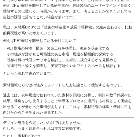
例えばPET樹脂を開発している研究者が、最終製品のユーザーマインドを深く
理解するのは難しく、時間がかかります。また、考えることができたとしても
自社の課題に落ちてこない場合が多いです。
私は、素材系BtoBでは「技術の構造化 × 成長市場探索」の組み合わせが、比較
的再現性が高いと考えています。
例えばPET樹脂を開発している会社において、
・PET樹脂の特性・構造・製造工程を整理し、強みを明確化する
・その強みが活かせる可能性のある市場・用途を横断的に探索する
・既存材料の代替シナリオを検討し、技術的に成立するかを見極める
・関連特許・論文を調査し、実現可能性やホワイトスペースを検証する
といった流れで進めています。
素材領域ならではの強みにフィットした方法論として機能するものです。
過去には、衣料用途で使われていた素材を詳細に分析し、特許を数千件調べた
結果、構造を少し改良することで半導体プロセスに適用する材料として価値を
出せることが分かった事例があります。これは、素材特有の構造・機能に目を
向けたからこそ生まれた発見でした。
デザイン思考を否定したいわけではありません。
むしろ、うまく組み合わせれば非常に有効です。
ただし、素材BtoBでは、