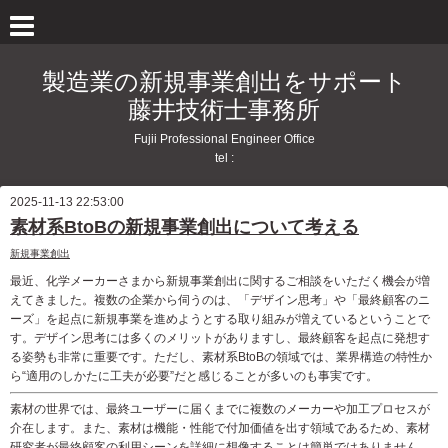
製造業の新規事業創出をサポート
藤井技術士事務所
Fujii Professional Engineer Office
tel :
2025-11-13 22:53:00
素材系BtoBの新規事業創出について考える
新規事業創出
最近、化学メーカーさまから新規事業創出に関するご相談をいただく機会が増
えてきました。複数の企業から伺うのは、「デザイン思考」や「最終顧客のニ
ーズ」を起点に新規事業を進めようとする取り組みが増えているということで
す。デザイン思考には多くのメリットがありますし、最終顧客を起点に発想す
る姿勢も非常に重要です。ただし、素材系BtoBの領域では、業界構造の特性か
ら“適用のしかたに工夫が必要”だと感じることが多いのも事実です。
素材の世界では、最終ユーザーに届くまでに複数のメーカーや加工プロセスが
介在します。また、素材は機能・性能で付加価値を出す領域であるため、素材
研究者が最終顧客の利用シーンを詳細に想像することは簡単ではありません。