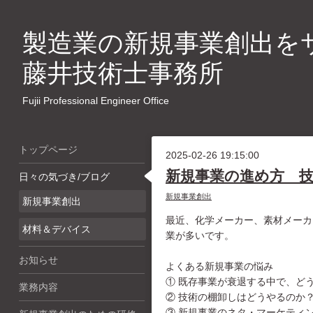
製造業の新規事業創出を
藤井技術士事務所
Fujii Professional Engineer Office
トップページ
2025-02-26 19:15:00
新規事業の進め方 
日々の気づき/ブログ
新規事業創出
新規事業創出
最近、化学メーカー、素材メーカ
材料＆デバイス
業が多いです。
お知らせ
よくある新規事業の悩み
① 既存事業が衰退する中で、ど
業務内容
② 技術の棚卸しはどうやるのか
③ 新規事業のネタ・マーケティ