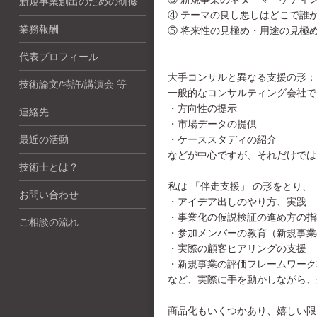
新規事業創出のための研修
④ テーマの良し悪しはどこで誰
業務報酬
⑤ 将来性の見極め・用途の見極
代表プロフィール
大手コンサルと異なる支援の形：
技術論文/特許/講演会 等
一般的なコンサルティング会社で
・方向性の提示
連絡先
・市場データの提供
・ケーススタディの紹介
最近の活動
などが中心ですが、それだけでは
技術士とは？
私は 「伴走支援」 の形をとり、
お問い合わせ
・アイデア出しのやり方、実践
・事業化の仮説検証の進め方の指
ご相談の流れ
・参加メンバーの教育（新規事業
・実際の顧客ヒアリングの支援
・新規事業の評価フレームワーク
など、実際に手を動かしながら、
商品化もいくつかあり、嬉しい限