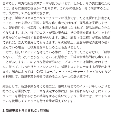
合すると、有力な新規事業テーマが見つかります。しかし、その先に進むため
には、さらに重要な視点が2つあります。これらの視点を十分に検討すること
で、失敗のリスクを低減できます。
それは、製造プロセスとバリューチェーンの視点です。たとえ優れた技術があ
っても、それを用いて実際に製品を作り出せなければ、商品化は実現しませ
ん。製造適性や、後工程での利用方法まで考慮しなければ、製品は役に立たな
くなります。また、技術のコストが高い場合は、その価値を超えるメリットが
あるかどうかを検討する必要があります。逆に、顧客（後工程）が求める製品
であれば、喜んで使用してもらえます。私の経験上、顧客が特定の素材を強く
望んでいる場合、仕様変更を申し出ることもありました。
一方で、新しいアイデアを考えている際に、「まだ作ったことがない」「経験
がない」「売ったことがない」といった懸念が、工場や営業部門から出てくる
ことがあります。このような懸念が強いと、プロジェクトは頓挫しかねませ
ん。従って、しっかりとマネジメントし、状況をコントロールする必要があり
ます。場合によっては、CVC（コーポレート・ベンチャー・キャピタル）など
を利用して、新規事業を外部で進めることも一つの選択肢です。
結論として、新規事業を考える際には、最終工程までのイメージをしっかりと
持つことが重要です。テーマを決定する際には、抜け漏れがないようにチェッ
クシートを用意するなどの準備をすると良いでしょう。最近では、ゲートシス
テムを使用してチェックを行う企業が増えています。
2. 新規事業を考える視点：時間軸