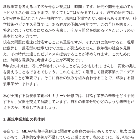
新規事業を考える上で欠かせない視点は「時間」です。研究や開発を始めてか
らビジネスが形になるまで、早くても1年はかかるでしょう。通常の研究では、
5年程度を見込むことが一般的です。未来は予測できない部分もありますが、科
学技術やビジネス分野では、ある程度の予想が可能です。この予想を踏まえ、
将来どのような社会になるかを考慮し、今から開発を始めるべきだというのが
基本的な考え方です。
現在の問題に迅速に対応することも重要ですが、それだけに集中すると、現場
は疲弊し、反応型の仕事だけでは進歩が見込めません。数年後の社会を見据
え、その時代に適したビジネスを提供することが求められます。このために
は、時間を意識的に考慮することが不可欠です。
5年後の未来は、既に予測されていることがあるかもしれませんし、変化の兆し
を捉えることもできるでしょう。これらを上手く活用して新規事業のアイデア
を得ることが重要です。そこに自社の強みを組み合わせることで、成功する新
規事業が生まれます。
私が実施する新規事業創出セミナーや研修では、目指す業界の未来をどう予測
するか、実例を交えて解説しています。自社の事業分野がどのような未来を迎
えるのか、考察してみましょう。
3. 新規事業創出の具体例
書店では、MBAや新規事業創出に関連する多数の書籍がありますが、概念に偏
りがちで、具体的な事例が不足していると感じます。私のように、若い頃から